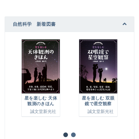
自然科学 新着図書
星を楽しむ
星を楽しむ 双眼
星を楽しむ 天体
の見つけ
鏡で星空観察
観測のきほん
誠文堂新
誠文堂新光社
誠文堂新光社